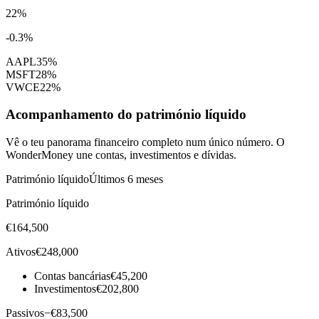
22
%
-0.3%
AAPL
35
%
MSFT
28
%
VWCE
22
%
Acompanhamento do património líquido
Vê o teu panorama financeiro completo num único número. O
WonderMoney une contas, investimentos e dívidas.
Património líquido
Últimos 6 meses
Património líquido
€164,500
Ativos
€248,000
Contas bancárias
€45,200
Investimentos
€202,800
Passivos
−
€83,500